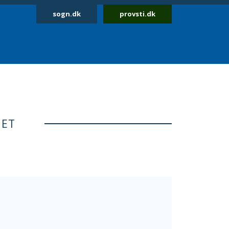
sogn.dk
provsti.dk
NET