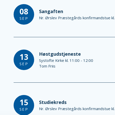
08
Sangaften
Nr. Ørslev Præstegårds konfirmandstue kl.
SEP
Høstgudstjeneste
13
Systofte Kirke kl. 11:00 - 12:00
SEP
Tom Friis
15
Studiekreds
Nr. Ørslev Præstegårds konfirmandstue kl.
SEP