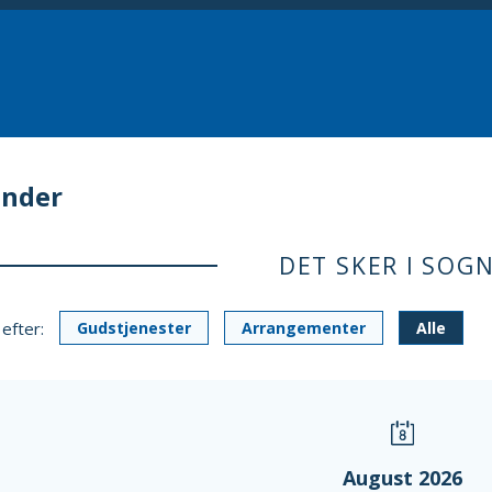
ender
DET SKER I SOG
 efter:
Gudstjenester
Arrangementer
Alle
August 2026