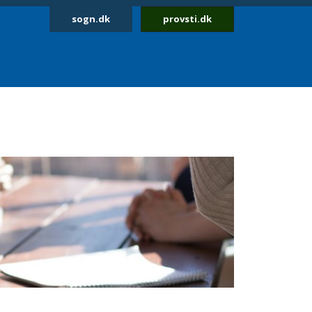
sogn.dk
provsti.dk