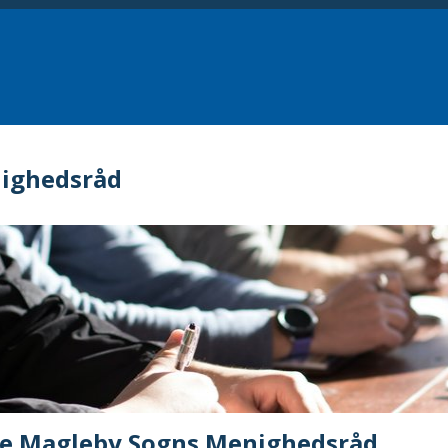
ighedsråd
re Magleby Sogns Menighedsråd