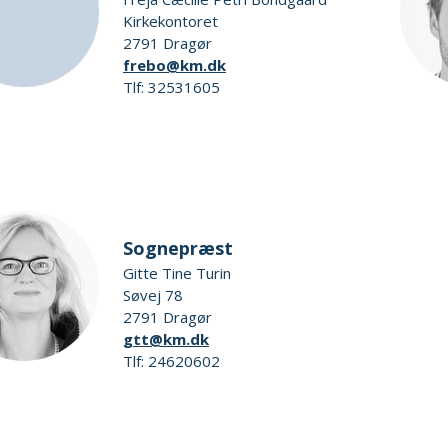
Kirkekontoret
2791 Dragør
frebo@km.dk
Tlf: 32531605
Sognepræst
Gitte Tine Turin
Søvej 78
2791 Dragør
gtt@km.dk
Tlf: 24620602