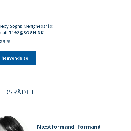
leby Sogns Menighedsråd:
mail:
7192@SOGN.DK
08928
r henvendelse
HEDSRÅDET
Næstformand, Formand