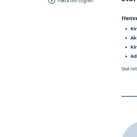
Fakta om sognet
Henve
Ki
Ak
Ki
Ad
Skal re