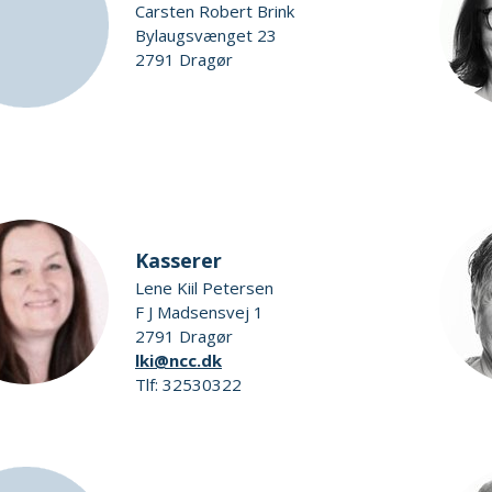
Carsten Robert Brink
Bylaugsvænget 23
2791 Dragør
Kasserer
Lene Kiil Petersen
F J Madsensvej 1
2791 Dragør
lki@ncc.dk
Tlf: 32530322