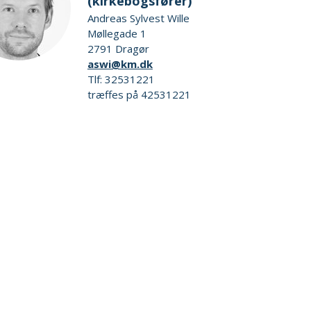
(kirkebogsfører)
Andreas Sylvest Wille
Møllegade 1
2791 Dragør
aswi@km.dk
Tlf: 32531221
træffes på 42531221