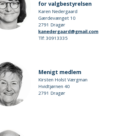
for valgbestyrelsen
Karen Nedergaard
Gærdevænget 10
2791 Dragør
kanedergaard@gmail.com
Tlf: 30913335
Menigt medlem
Kirsten Holst Værgman
Hvidtjørnen 40
2791 Dragør