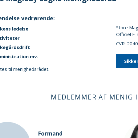
ndelse vedrørende:
Store Mag
rkens ledelse
Officiel E-
tiviteter
CVR: 204
rkegårdsdrift
ministration mv.
Sikke
ttes til menighedsrådet.
MEDLEMMER AF MENIG
Formand