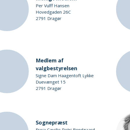
Per Vulff Hansen
Hovedgaden 26C
2791 Dragør
Medlem af
valgbestyrelsen
Signe Dam Haagentoft Lykke
Duevænget 15
2791 Dragør
Sognepræst
Freja Cæcilie Petri Bondgaard