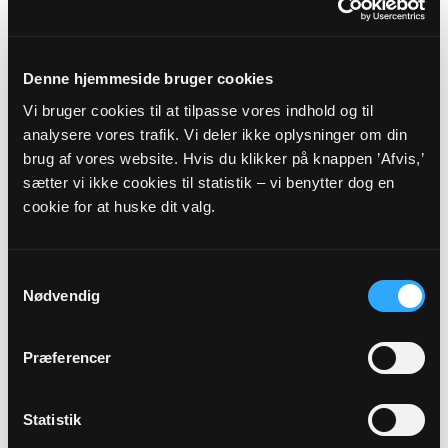
AMAGERLAND PROVSTI -
KØBENHAVNS STIFT
Denne hjemmeside bruger cookies
Vi bruger cookies til at tilpasse vores indhold og til
Myndighedsoplysninger
analysere vores trafik. Vi deler ikke oplysninger om din
brug af vores website. Hvis du klikker på knappen ’Afvis,’
Sognekode: 7192
sætter vi ikke cookies til statistik – vi benytter dog en
Pastorat: Store Magleby Pastorat
cookie for at huske dit valg.
Kommune: Dragør Kommune (155)
Region:
Region Hovedstaden
Samtykkevalg
Nødvendig
Links
Præferencer
Amagerland Provsti
Københavns Stift
Statistik