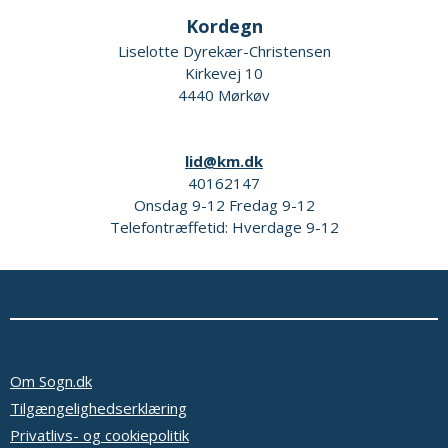
Kordegn
Liselotte Dyrekær-Christensen
Kirkevej 10
4440 Mørkøv
lid@km.dk
40162147
Onsdag 9-12 Fredag 9-12
Telefontræffetid: Hverdage 9-12
Om Sogn.dk
Tilgængelighedserklæring
Privatlivs- og cookiepolitik