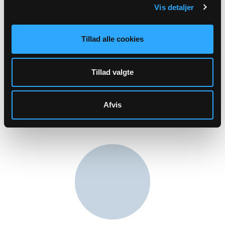
Vis detaljer
Sikker henvendelse
Tillad alle cookies
Tillad valgte
ANDRE
MEDARBEJDERE
Afvis