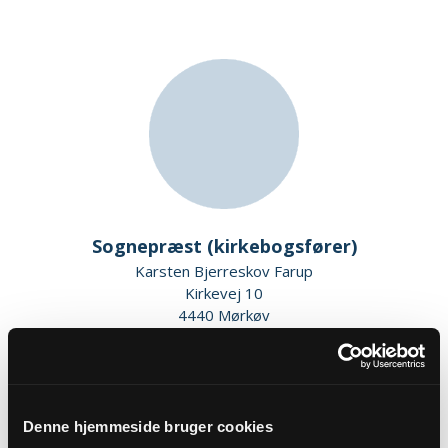
Sognepræst (kirkebogsfører)
Karsten Bjerreskov Farup
Kirkevej 10
4440 Mørkøv
kfh@km.dk
Tlf: 59275147
Denne hjemmeside bruger cookies
Sikker henvendelse