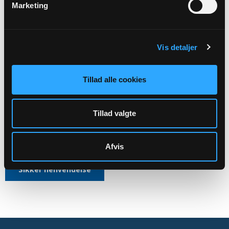
Marketing
Kirkens ledelse
Aktiviteter
Vis detaljer
Kirkegårdsdrift
Administration mv.
Tillad alle cookies
Skal rettes til menighedsrådet:
Sønder Omme Sogns Menighedsråds officiele E-mail:
Tillad valgte
7979@SOGN.DK
CVR: 38250728
Afvis
Sikker henvendelse