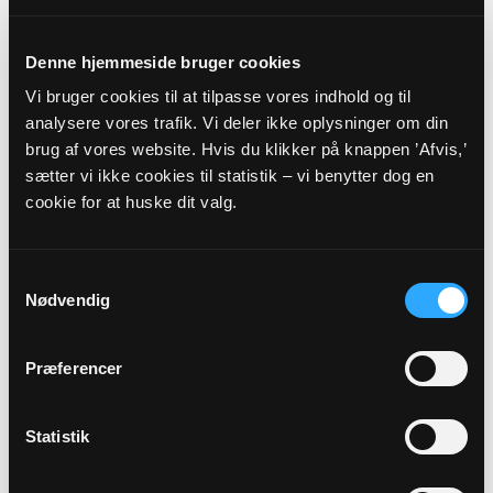
Linde Alle 1, 7260 Sønder Omme
7979@sogn.dk
www.sdrommekirke.dk
Denne hjemmeside bruger cookies
Vi bruger cookies til at tilpasse vores indhold og til
.
analysere vores trafik. Vi deler ikke oplysninger om din
brug af vores website. Hvis du klikker på knappen ’Afvis,’
Sognets officielle E-mail:
sætter vi ikke cookies til statistik – vi benytter dog en
soenderomme.sogn@km.dk
cookie for at huske dit valg.
Sikker henvendelse
Samtykkevalg
Nødvendig
Hvis du ønsker at sende os personfølsomme oplysninger
som f.eks. CPR nummer, anbefaler vi, at du laver en sikker
henvendelse.
Præferencer
HENVENDELSE
Statistik
VEDRØRENDE