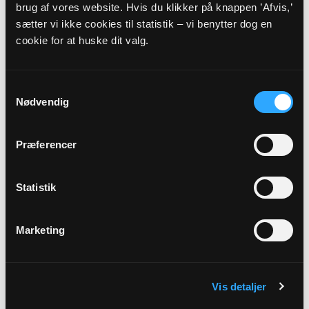
brug af vores website. Hvis du klikker på knappen ’Afvis,’
Inkluderet i regnskab 2021.
sætter vi ikke cookies til statistik – vi benytter dog en
cookie for at huske dit valg.
2020
Budget 2020
Samtykkevalg
Myndighedskode: 7815
Nødvendig
(CVR-nr. 22261754)
Regnskab 2020
Præferencer
Myndighedskode: 7815
(CVR-nr. 22261754)
Statistik
Inkluderet i regnskab 2020.
Marketing
Vis detaljer