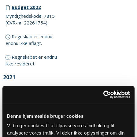
Budget 2022
Myndighedskode: 7815
(CVR-nr. 22261754)
Regnskab er endnu
endnu ikke aflagt.
Regnskabet er endnu
ikke revideret.
2021
Budget 2021
Myndighedskode: 7815
(CVR-nr. 22261754)
Denne hjemmeside bruger cookies
Regnskab 2021
Myndighedskode: 7815
Vi bruger cookies til at tilpasse vores indhold og til
(CVR-nr. 22261754)
analysere vores trafik. Vi deler ikke oplysninger om din