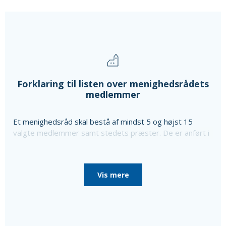
Forklaring til listen over menighedsrådets
medlemmer
Et menighedsråd skal bestå af mindst 5 og højst 15
valgte medlemmer samt stedets præster. De er anført i
ovenstående liste sammen med oplysning om særlige
poster i menighedsrådet, som de er valgt til, da
menighedsrådet konstituerede sig, til særlige poster
Vis mere
som bl.a. kirkeværge og regnskabsfører.
Disse personer er i så fald nævnt efter de valgte
medlemmer sammen med en oplysning om, at de ikke er
medlemmer af menighedsrådet.
Ud over de valgte medlemmer består menighedsrådet