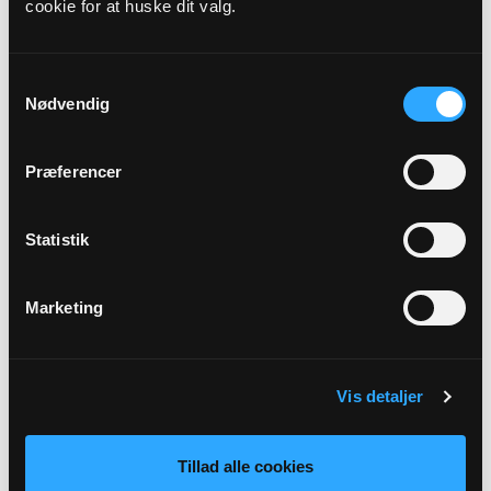
cookie for at huske dit valg.
Kirkeværge
Samtykkevalg
Lars Olesen
Nødvendig
Turupvej 127
Uglebjerg
5620 Glamsbjerg
Præferencer
Statistik
Marketing
Vis detaljer
Kasserer
Tillad alle cookies
Connie Skytte Søgaard