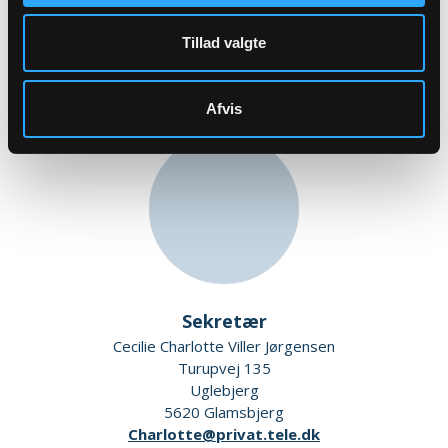
Basselundvej 9
Ørsted
Tillad valgte
5620 Glamsbjerg
Afvis
Sekretær
Cecilie Charlotte Viller Jørgensen
Turupvej 135
Uglebjerg
5620 Glamsbjerg
Charlotte@privat.tele.dk