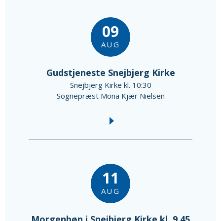
09
AUG
Gudstjeneste Snejbjerg Kirke
Snejbjerg Kirke kl. 10:30
Sognepræst Mona Kjær Nielsen
11
AUG
Morgenbøn i Snejbjerg Kirke kl. 9.45