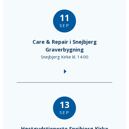
11
SEP
Care & Repair i Snejbjerg
Graverbygning
Snejbjerg Kirke kl. 14:00
13
SEP
Høstgudstjeneste Snejbjerg Kirke