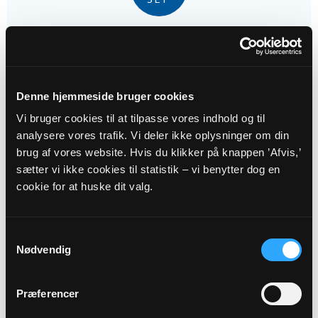
Babysalmesang - Sensommerholdet
2026
Snejbjerg Kirke kl. 09:30
Denne hjemmeside bruger cookies
Vi bruger cookies til at tilpasse vores indhold og til
analysere vores trafik. Vi deler ikke oplysninger om din
brug af vores website. Hvis du klikker på knappen ’Afvis,’
sætter vi ikke cookies til statistik – vi benytter dog en
04
cookie for at huske dit valg.
SEP
Samtykkevalg
Nødvendig
Care & Repair i Snejbjerg
Graverbygning
Snejbjerg Kirke kl. 14:00
Præferencer