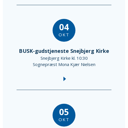
04
OKT
BUSK-gudstjeneste Snejbjerg Kirke
Snejbjerg Kirke kl. 10:30
Sognepræst Mona Kjær Nielsen
05
OKT