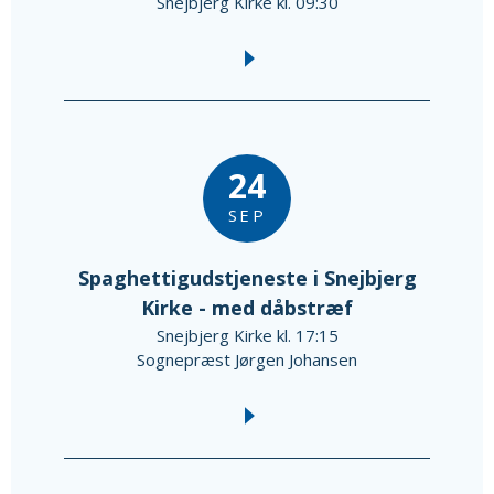
Snejbjerg Kirke kl. 09:30
24
SEP
Spaghettigudstjeneste i Snejbjerg
Kirke - med dåbstræf
Snejbjerg Kirke kl. 17:15
Sognepræst Jørgen Johansen