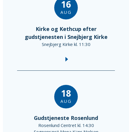
16
AUG
Kirke og Kethcup efter
gudstjenesten i Snejbjerg Kirke
Snejbjerg Kirke kl. 11:30
18
AUG
Gudstjeneste Rosenlund
Rosenlund Centret kl. 14:30
Sognepræst Mona Kjær Nielsen