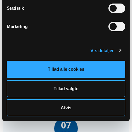
Statistik
Marketing
06
SEP
Vis detaljer
Gudstjeneste Snejbjerg Kirke
Tillad alle cookies
Snejbjerg Kirke kl. 10:30
Sognepræst Jørgen Johansen
Tillad valgte
Afvis
07