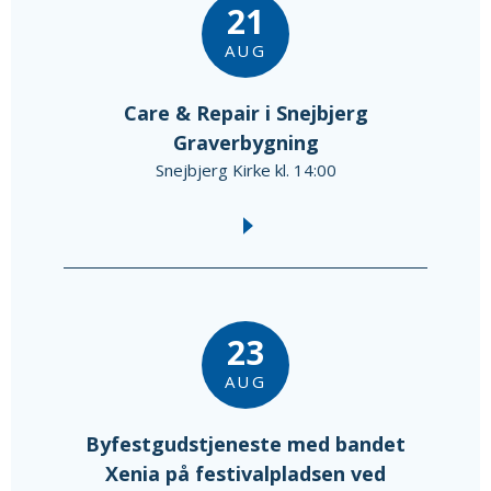
21
AUG
Care & Repair i Snejbjerg
Graverbygning
Snejbjerg Kirke kl. 14:00
23
AUG
Byfestgudstjeneste med bandet
Xenia på festivalpladsen ved