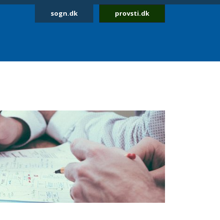
sogn.dk
provsti.dk