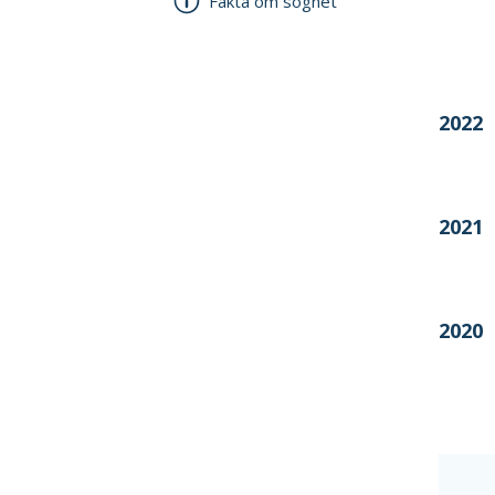
Fakta om sognet
Årstal
2022
2021
2020