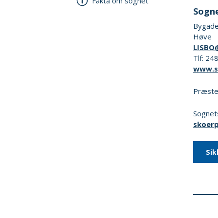
Fakta om sognet
Sogne
Bygade
Høve
LISBO
Tlf: 2
www.s
Præste
Sognets
skoer
Sik