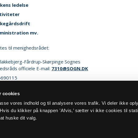
rkens ledelse
tiviteter
rkegårdsdrift
ministration mv.
ttes til menighedsrådet:
lakkebjerg-Fårdrup-Skørpinge Sognes
dsråds officiele E-mail:
7310@SOGN.DK
5690115
 cookies
ker henvendelse
lpasse vores indhold og til analysere vores trafik. Vi deler ikke op
vis du klikker på knappen ’Afvis,’ sætter vi ikke cookies til stati
at huske dit valg.