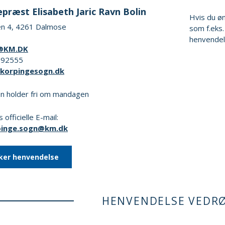
præst Elisabeth Jaric Ravn Bolin
Hvis du ø
n 4, 4261 Dalmose
som f.eks.
henvendel
@KM.DK
4892555
korpingesogn.dk
n holder fri om mandagen
 officielle E-mail:
pinge.sogn@km.dk
ker henvendelse
HENVENDELSE VEDR