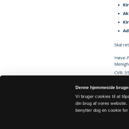
Ki
Ak
Ki
Ad
Skal re
Høve-F
Menighe
CVR: 3
Denne hjemmeside bruger
Sik
Vi bruger cookies til at ti
din brug af vores website. H
benytter dog en cookie for 