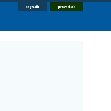
sogn.dk
provsti.dk