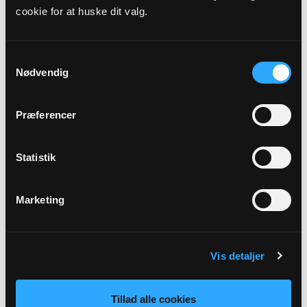
cookie for at huske dit valg.
11
Samtykkevalg
OKT
Nødvendig
Højmesse - 18.s.e.trinitatis
Præferencer
Skibet Kirke kl. 10:30 - 11:30
Heidi Sørensen Freund
Statistik
Marketing
18
Vis detaljer
OKT
Tillad alle cookies
Gudstjeneste - 20.s.e.trinitatis