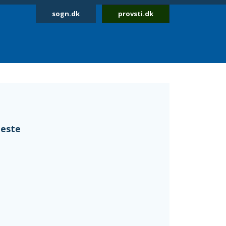
sogn.dk
provsti.dk
neste