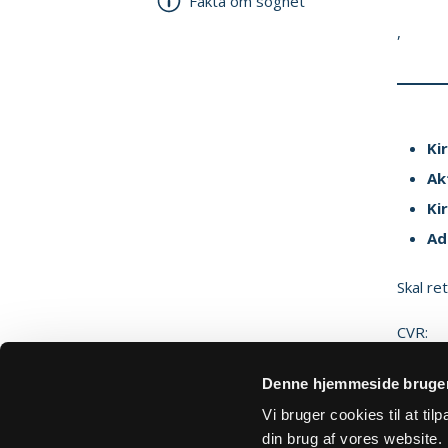
Fakta om sognet
,
Ki
Ak
Ki
Ad
Skal re
CVR:
Denne hjemmeside bruger
Sik
Vi bruger cookies til at ti
din brug af vores website. H