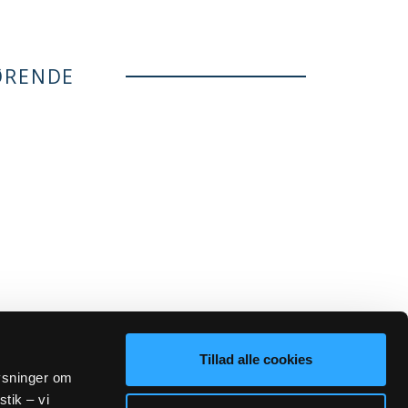
ØRENDE
Tillad alle cookies
lysninger om
stik – vi