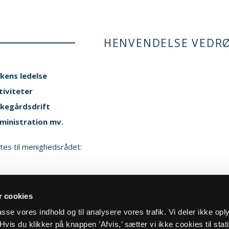
HENVENDELSE VEDR
rkens ledelse
tiviteter
rkegårdsdrift
ministration mv.
ttes til menighedsrådet:
 cookies
ker henvendelse
lpasse vores indhold og til analysere vores trafik. Vi deler ikke op
vis du klikker på knappen ’Afvis,’ sætter vi ikke cookies til stati