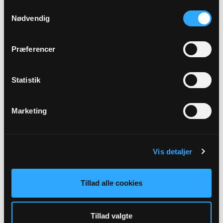
Samtykkevalg
Henning Kaab
Nødvendig
Tystrupvej 26
Vinstrup
4250 Fuglebjerg
Præferencer
kasserer@skelby-gunderslev.dk
Tlf: 25666316
Statistik
Marketing
Vis detaljer
Tillad alle cookies
Menigt medlem
Grethe Skaarup Sørensen
Tillad valgte
Bag Bakkerne 29C