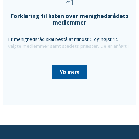
Forklaring til listen over menighedsrådets
medlemmer
Et menighedsråd skal bestå af mindst 5 og højst 15
valgte medlemmer samt stedets præster. De er anført i
ovenstående liste sammen med oplysning om særlige
poster i menighedsrådet, som de er valgt til, da
menighedsrådet konstituerede sig, til særlige poster
Vis mere
som bl.a. kirkeværge og regnskabsfører.
Disse personer er i så fald nævnt efter de valgte
medlemmer sammen med en oplysning om, at de ikke er
medlemmer af menighedsrådet.
Ud over de valgte medlemmer består menighedsrådet
af tjenestemandsansatte sognepræster samt
overenskomstansatte præster, der er ansat i pastoratet
for mindst et år, som fødte medlemmer.
Oplysninger om præsterne fås ved at vælge linket
'Præster & medarb.' i menuen.