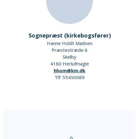
Sognepræst (kirkebogsfører)
Hanne Holdt Madsen
Præstestræde 6
Skelby
4160 Herlufmagle
hhom@km.dk
Tlf: 55450069