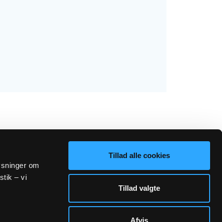
Tillad alle cookies
lysninger om
stik – vi
Sogn.dk/admin
Tillad valgte
Afvis