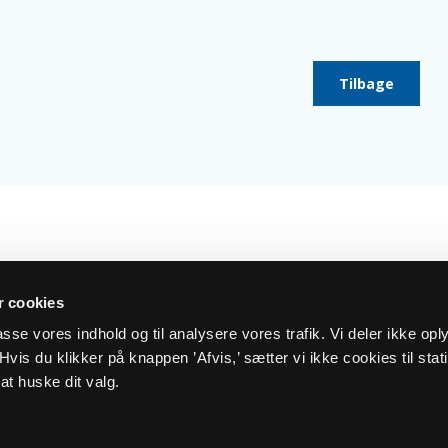
Tilbage
 cookies
lpasse vores indhold og til analysere vores trafik. Vi deler ikke op
vis du klikker på knappen ’Afvis,’ sætter vi ikke cookies til stati
og cookiepolitik
Kontakt
at huske dit valg.