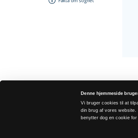
Fakta om sognet
Denne hjemmeside bruger
Vi bruger cookies til at ti
din brug af vores website. H
Om Sogn.dk
Tilgængelighedserklæring
Privatlivs- 
benytter dog en cookie for 