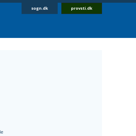
sogn.dk
provsti.dk
le