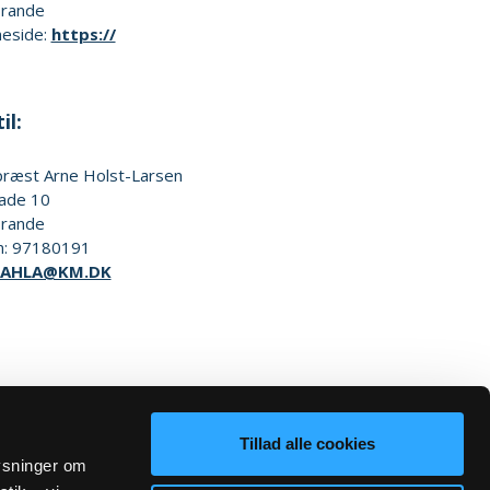
rande
eside:
https://
il:
præst
Arne Holst-Larsen
ade 10
rande
n:
97180191
AHLA@KM.DK
Tillad alle cookies
lysninger om