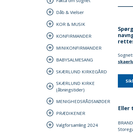
Fakta om sognet
Dåb & Vielser
KOR & MUSIK
Spørg
navng
KONFIRMANDER
rette
MINIKONFIRMANDER
Sognets
BABYSALMESANG
skaer
SKÆRLUND KIRKEGÅRD
Sik
SKÆRLUND KIRKE
(åbningstider)
MENIGHEDSRÅDSMØDER
Eller t
PRÆDIKENER
BRAND
Valgforsamling 2024
Storeg