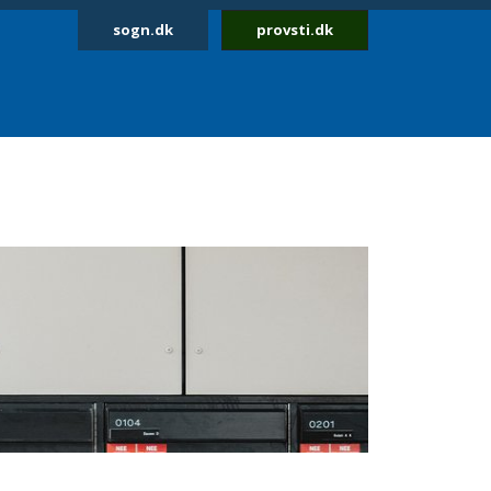
sogn.dk
provsti.dk