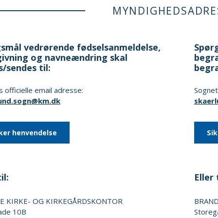
MYNDIGHEDSADRE
smål vedrørende fødselsanmeldelse,
Spørg
ivning og navneændring skal
begra
s/sendes til:
begr
 officielle email adresse:
Sognets
lund.sogn@km.dk
skaer
ker henvendelse
Si
il:
Eller t
E KIRKE- OG KIRKEGÅRDSKONTOR
BRAND
ade 10B
Storeg