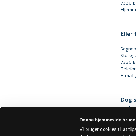
7330
B
Hjemm
Eller t
Sogne
Storeg
7330
B
Telefo
E-mail:
Dog s
vedrø
Denne hjemmeside bruger
Hjemm
Vi bruger cookies til at ti