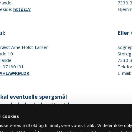
rande
7330
B
eside:
https://
Hjemm
il:
Eller t
præst
Arne Holst-Larsen
Sogne
ade 10
Storeg
rande
7330
B
n:
97180191
Telefo
AHLA@KM.DK
E-mail:
kal eventuelle spørgsmål
rende faderskab rettes til:
 cookies
eside:
Familieretshuset
lpasse vores indhold og til analysere vores trafik. Vi deler ikke op