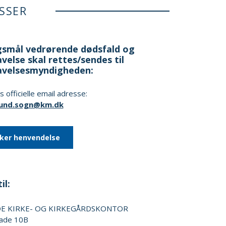
SSER
smål vedrørende dødsfald og
velse skal rettes/sendes til
avelsesmyndigheden:
 officielle email adresse:
lund.sogn@km.dk
kker henvendelse
il:
E KIRKE- OG KIRKEGÅRDSKONTOR
ade 10B