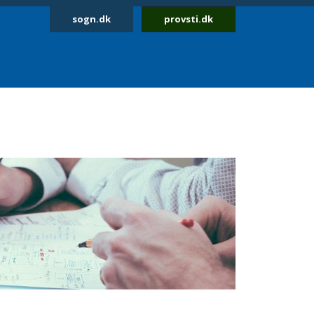
sogn.dk
provsti.dk