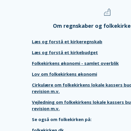
Om regnskaber og folkekirk
Læs og forstå et kirkeregnskab
Læs og forstå et kirkebudget
Folkekirkens økonomi - samlet overblik
Lov om folkekirkens økonomi
Cirkulære om folkekirkens lokale kassers bu
revision m.v.
Vejledning om folkekirkens lokale kassers b
revision m.v.
Se også om folkekirken på:
folkekirken.dk