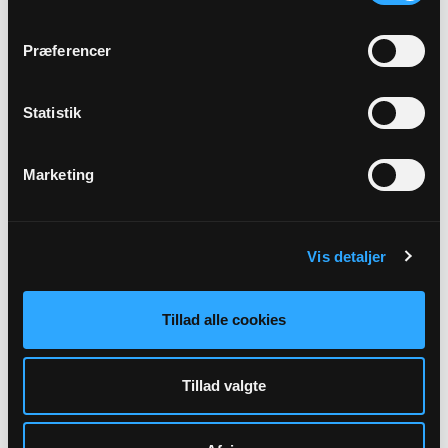
Berberisvej 20
9700 Brønderslev
Præferencer
Statistik
Marketing
Vis detaljer
Kasserer, Medlem af valgbestyrelsen
Tillad alle cookies
Mogens Jensen
Serritslevvej 205
9700 Brønderslev
Tillad valgte