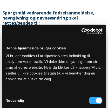
Spørgsmål vedrørende fødselsanmeldelse,
navngivning og navneændring skal
rettes/sendes til:
Sognets officielle email adresse:
sanktmarkus.sognaalborg@km.dk
Denne hjemmeside bruger cookies
Sikker henvendelse
Vi bruger cookies til at tilpasse vores indhold og til
analysere vores trafik. Vi deler ikke oplysninger om din
brug af vores website. Hvis du klikker på knappen ’Afvis,’
sætter vi ikke cookies til statistik – vi benytter dog en
Eller til:
cookie for at huske dit valg.
Sognepræst
Steen Christian Kongsbak Thomsen
Østre Alle 31
Samtykkevalg
9000
Aalborg
Nødvendig
Telefon:
24655956