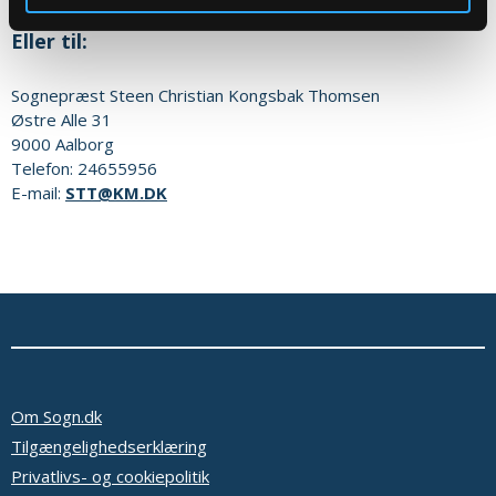
Eller til:
Sognepræst
Steen Christian Kongsbak Thomsen
Østre Alle 31
9000
Aalborg
Telefon:
24655956
E-mail:
STT@KM.DK
Om Sogn.dk
Tilgængelighedserklæring
Privatlivs- og cookiepolitik