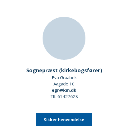
Sognepræst (kirkebogsfører)
Eva Graabek
Aagade 10
egr@km.dk
Tlf: 61427628
Sikker henvendelse