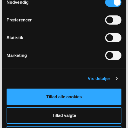
Nødvendig
grysteroe@hotmail.dk
Præferencer
21494140
Statistik
Marketing
Vis detaljer
Graver
Tillad alle cookies
Anders Koch
Tillad valgte
grysteroe@hotmail.dk
40865335