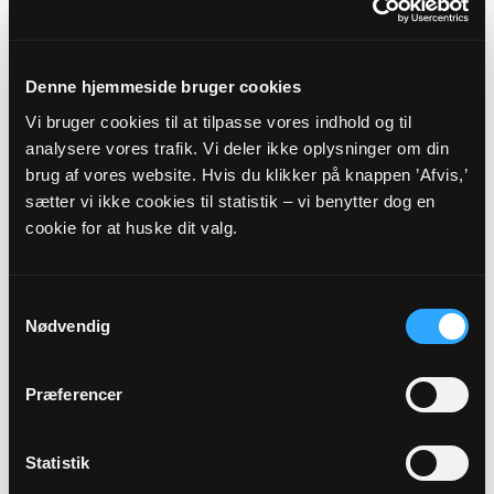
SALLING PROVSTI -
VIBORG STIFT
Denne hjemmeside bruger cookies
Vi bruger cookies til at tilpasse vores indhold og til
Myndighedsoplysninger
analysere vores trafik. Vi deler ikke oplysninger om din
brug af vores website. Hvis du klikker på knappen ’Afvis,’
Sognekode: 8549
sætter vi ikke cookies til statistik – vi benytter dog en
Pastorat: Vestsalling Pastorat
cookie for at huske dit valg.
Kommune: Skive Kommune (779)
Region:
Region Midtjylland
Samtykkevalg
Nødvendig
Links
Præferencer
Salling Provsti
Viborg Stift
Statistik