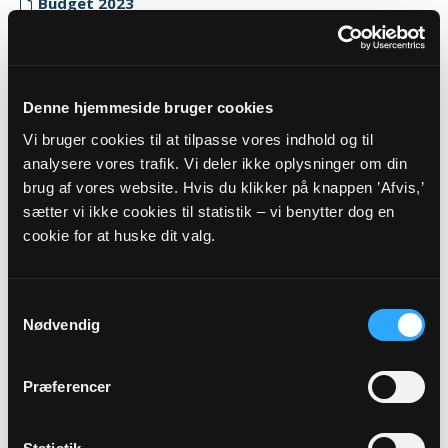
Budget 2023
Myndighedskode: 8701
(CVR-nr. 34685711)
Regnskab 2023
Denne hjemmeside bruger cookies
Myndighedskode: 8701
Vi bruger cookies til at tilpasse vores indhold og til
(CVR-nr. 34685711)
analysere vores trafik. Vi deler ikke oplysninger om din
brug af vores website. Hvis du klikker på knappen ’Afvis,’
Revisor erklæring 2023
sætter vi ikke cookies til statistik – vi benytter dog en
Myndighedskode: 8701
cookie for at huske dit valg.
(CVR-nr. 34685711)
2022
Samtykkevalg
Budget 2022
Nødvendig
Myndighedskode: 8701
(CVR-nr. 34685711)
Præferencer
Regnskab 2022
Myndighedskode: 8701