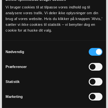
Ansgar
Nordborg Kirke kl. 16:30
Vi bruger cookies til at tilpasse vores indhold og til
Lisbeth Larsen
analysere vores trafik. Vi deler ikke oplysninger om din
brug af vores website. Hvis du klikker på knappen ’Afvis,’
sætter vi ikke cookies til statistik – vi benytter dog en
cookie for at huske dit valg.
Samtykkevalg
27
Nødvendig
SEP
Præferencer
Høstgudstjeneste Oksbøl m.
spisning og tilmelding
Statistik
Nordborg Kirke kl. 11:00
Lisbeth Larsen
Marketing