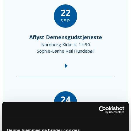
22
SEP
Aflyst Demensgudstjeneste
Nordborg Kirke kl. 14:30
Sophie-Lønne Reil Hundebøll
24
SEP
Godnatgudstjeneste i Nordborg:
Denne hjemmeside bruger cookies