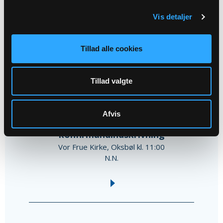
Vis detaljer
Oktober 2026
Tillad alle cookies
04
Tillad valgte
OKT
Afvis
Gudstjeneste Oksbøl m.
konfirmandindskrivning
Vor Frue Kirke, Oksbøl kl. 11:00
N.N.