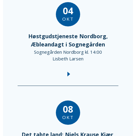
04
OKT
Høstgudstjeneste Nordborg,
Æbleandagt i Sognegården
Sognegården Nordborg kl. 14:00
Lisbeth Larsen
08
OKT
Det tabte land: Niels Krause Kjær,