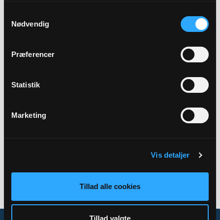
Samtykkevalg
Præst
Nødvendig
Sophie-Lønne Reil Hundebøll
Præferencer
Sted
Vor frue kirke
Statistik
Marketing
Tilbage
Vis detaljer
Tillad alle cookies
Tillad valgte