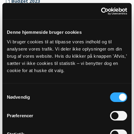
Budget 2023
Myndighedskode: 7952
(CVR-nr. 38250566)
Regnskab 2023
Denne hjemmeside bruger cookies
Myndighedskode: 7952
Vi bruger cookies til at tilpasse vores indhold og til
(CVR-nr. 38250566)
analysere vores trafik. Vi deler ikke oplysninger om din
brug af vores website. Hvis du klikker på knappen ’Afvis,’
Revisor erklæring 2023
sætter vi ikke cookies til statistik – vi benytter dog en
Myndighedskode: 7952
cookie for at huske dit valg.
(CVR-nr. 38250566)
2022
Samtykkevalg
Budget 2022
Nødvendig
Myndighedskode: 7952
(CVR-nr. 38250566)
Præferencer
Regnskab 2022
Myndighedskode: 7952