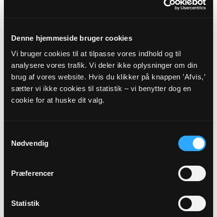
HEDENSTED PROVSTI -
HADERSLEV STIFT
Denne hjemmeside bruger cookies
Vi bruger cookies til at tilpasse vores indhold og til
Myndighedsoplysninger
analysere vores trafik. Vi deler ikke oplysninger om din
brug af vores website. Hvis du klikker på knappen ’Afvis,’
Sognekode: 7952
sætter vi ikke cookies til statistik – vi benytter dog en
Pastorat: Ørum-Daugård-Urlev Pastorat
cookie for at huske dit valg.
Kommune: Hedensted Kommune (766)
Region:
Region Midtjylland
Samtykkevalg
Nødvendig
Links
Præferencer
Hedensted Provsti
Haderslev Stift
Statistik