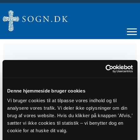
20
JUL
Denne hjemmeside bruger cookies
Vi bruger cookies til at tilpasse vores indhold og til
Gudstjeneste Oksbøl. Nordborg henvises til
analysere vores trafik. Vi deler ikke oplysninger om din
Oksbøl
brug af vores website. Hvis du klikker på knappen ’Afvis,’
sætter vi ikke cookies til statistik – vi benytter dog en
Tidspunkt
cookie for at huske dit valg.
kl. 11:00 - 12:00