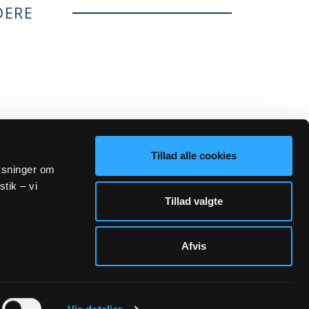
DERE
Tillad alle cookies
lysninger om
stik – vi
Tillad valgte
Afvis
Sogn.dk/admin