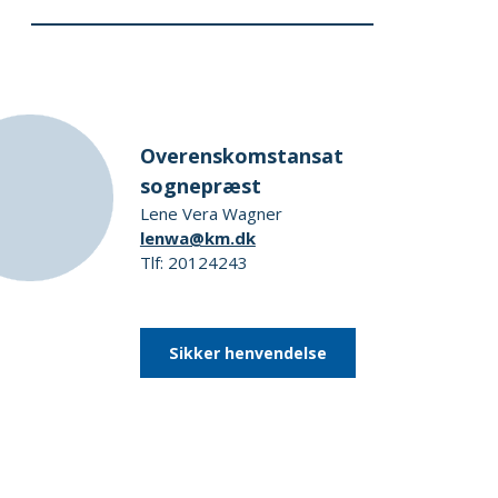
Overenskomstansat
sognepræst
Lene Vera Wagner
lenwa@km.dk
Tlf: 20124243
Sikker henvendelse