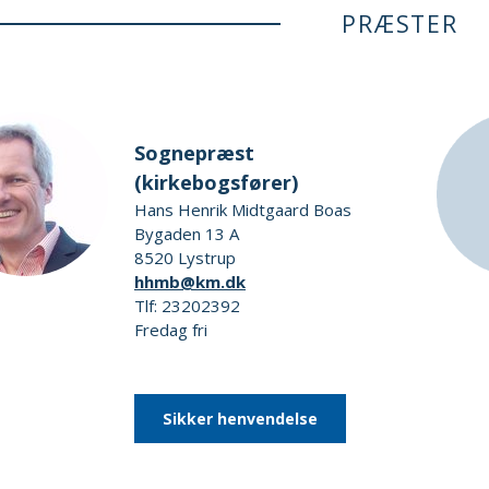
PRÆSTER
Sognepræst
(kirkebogsfører)
Hans Henrik Midtgaard Boas
Bygaden 13 A
8520 Lystrup
hhmb@km.dk
Tlf: 23202392
Fredag fri
Sikker henvendelse