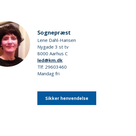
Sognepræst
Lene Dahl-Hansen
Nygade 3 st tv
8000 Aarhus C
led@km.dk
Tlf: 29603460
Mandag fri
Sikker henvendelse