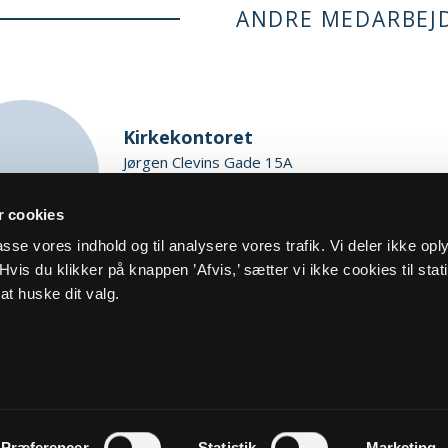
ANDRE MEDARBEJ
Kirkekontoret
Jørgen Clevins Gade 15A
8200 Aarhus N
 cookies
lystrup.sogn@km.dk
lpasse vores indhold og til analysere vores trafik. Vi deler ikke op
51811344
vis du klikker på knappen ’Afvis,’ sætter vi ikke cookies til stati
Mandag til fredag 9 til 13
at huske dit valg.
og cookiepolitik
Kontakt
Præferencer
Statistik
Marketing