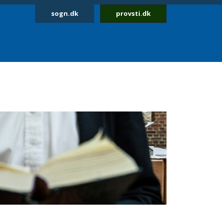
sogn.dk
provsti.dk