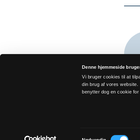
Denne hjemmeside bruger
Vi bruger cookies til at ti
din brug af vores website. H
benytter dog en cookie for 
Om Sogn.dk
Tilgængelighedserklæring
Privatlivs- 
Samtykkevalg
Nødvendig