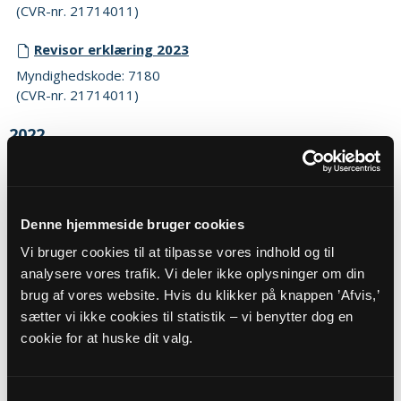
(CVR-nr. 21714011)
Revisor erklæring 2023
Myndighedskode: 7180
(CVR-nr. 21714011)
2022
Budget 2022
Myndighedskode: 7180
(CVR-nr. 21714011)
Denne hjemmeside bruger cookies
Regnskab 2022
Vi bruger cookies til at tilpasse vores indhold og til
analysere vores trafik. Vi deler ikke oplysninger om din
Myndighedskode: 7180
(CVR-nr. 21714011)
brug af vores website. Hvis du klikker på knappen ’Afvis,’
sætter vi ikke cookies til statistik – vi benytter dog en
Revisor erklæring 2022
cookie for at huske dit valg.
Myndighedskode: 7180
(CVR-nr. 21714011)
Samtykkevalg