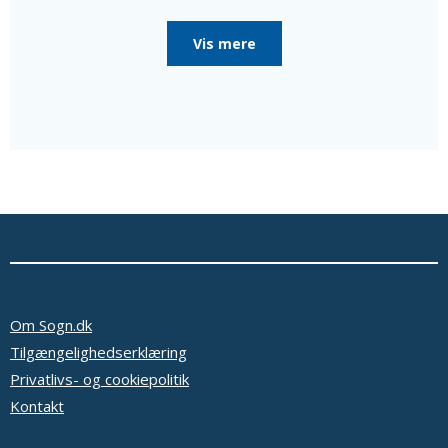
poster i menighedsrådet, som de er valgt til, da
menighedsrådet konstituerede sig, til særlige poster
Vis mere
som bl.a. kirkeværge og regnskabsfører.
Disse personer er i så fald nævnt efter de valgte
medlemmer sammen med en oplysning om, at de ikke er
medlemmer af menighedsrådet.
Ud over de valgte medlemmer består menighedsrådet
af tjenestemandsansatte sognepræster samt
overenskomstansatte præster, der er ansat i pastoratet
for mindst et år, som fødte medlemmer.
Oplysninger om præsterne fås ved at vælge linket
'Præster & medarb.' i menuen.
Se eventuelt bekendtgørelse af lov om
menighedsråd på Retsinformation.dk
Om Sogn.dk
Tilgængelighedserklæring
Privatlivs- og cookiepolitik
Kontakt