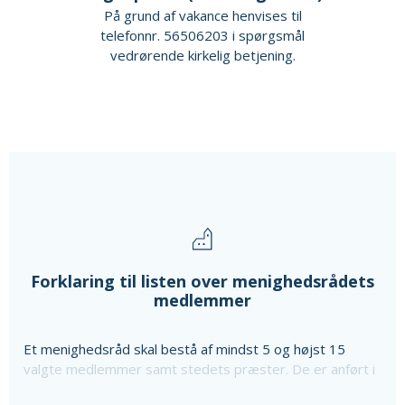
På grund af vakance henvises til
telefonnr. 56506203 i spørgsmål
vedrørende kirkelig betjening.
Forklaring til listen over menighedsrådets
medlemmer
Et menighedsråd skal bestå af mindst 5 og højst 15
valgte medlemmer samt stedets præster. De er anført i
ovenstående liste sammen med oplysning om særlige