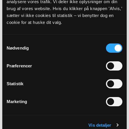
analysere vores trafik. Vi deler ikke oplysninger om din
brug af vores website. Hvis du klikker på knappen ’Afvis,’
sætter vi ikke cookies til statistik – vi benytter dog en
cookie for at huske dit valg.
Menigt medlem
Niels Henning Jensen
Samtykkevalg
Højerupvej 34
Nødvendig
Højerup
4660 Store Heddinge
Kirkeværge
Præferencer
Statistik
Marketing
Vis detaljer