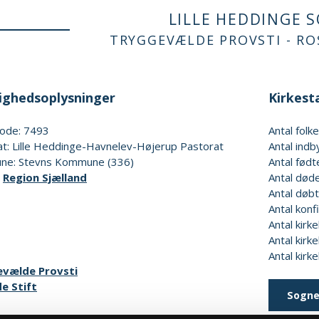
LILLE HEDDINGE 
TRYGGEVÆLDE PROVSTI - RO
ghedsoplysninger
Kirkesta
ode: 7493
Antal fol
at: Lille Heddinge-Havnelev-Højerup Pastorat
Antal indb
e: Stevns Kommune (336)
Antal født
:
Region Sjælland
Antal døde
Antal døbt
Antal konf
Antal kirke
Antal kirke
Antal kirk
vælde Provsti
de Stift
Sogne