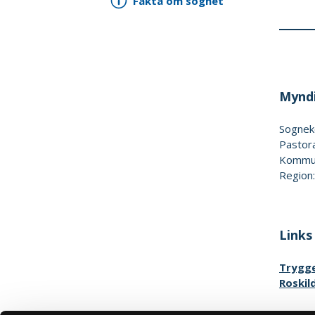
Fakta om sognet
Myndi
Sognek
Pastor
Kommun
Region
Links
Trygge
Roskil