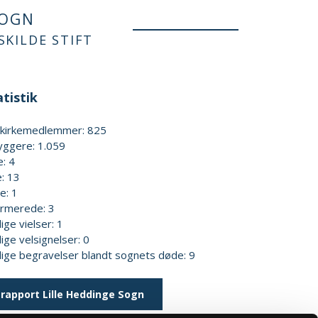
SOGN
SKILDE STIFT
tistik
kekirkemedlemmer: 825
yggere: 1.059
e: 4
: 13
e: 1
irmerede: 3
lige vielser: 1
lige velsignelser: 0
elige begravelser blandt sognets døde: 9
rapport Lille Heddinge Sogn