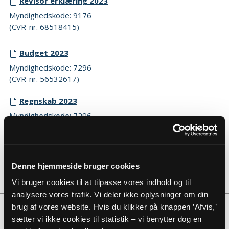
Revisor erklæring 2023
Myndighedskode: 9176
(CVR-nr. 68518415)
Budget 2023
Myndighedskode: 7296
(CVR-nr. 56532617)
Regnskab 2023
Myndighedskode: 7296
(CVR-nr. 56532617)
Revisor erklæring 2023
Myndighedskode: 7296
Denne hjemmeside bruger cookies
(CVR-nr. 56532617)
Vi bruger cookies til at tilpasse vores indhold og til
analysere vores trafik. Vi deler ikke oplysninger om din
brug af vores website. Hvis du klikker på knappen ’Afvis,’
2022
sætter vi ikke cookies til statistik – vi benytter dog en
Budget 2022