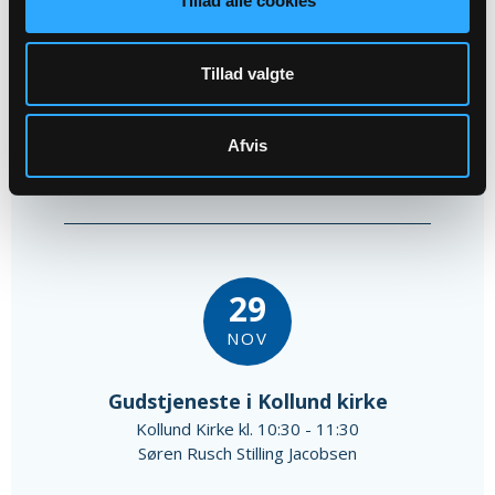
Tillad alle cookies
NOV
Allehelgen i Kollund Kirke
Tillad valgte
Kollund Kirke kl. 14:30 - 15:30
Kurt Kleon Jeppesen
Afvis
29
NOV
Gudstjeneste i Kollund kirke
Kollund Kirke kl. 10:30 - 11:30
Søren Rusch Stilling Jacobsen