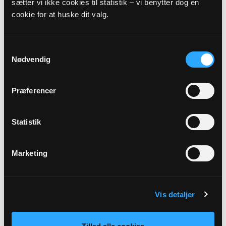
sætter vi ikke cookies til statistik – vi benytter dog en
cookie for at huske dit valg.
18
OKT
Samtykkevalg
Nødvendig
Gudstjeneste i Kollund kirke
Kollund Kirke kl. 09:00 - 10:00
Præferencer
Søren Rusch Stilling Jacobsen
Statistik
Marketing
November 2026
Vis detaljer
01