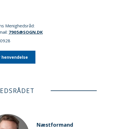
gns Menighedsråd:
mail:
7905@SOGN.DK
40928
r henvendelse
HEDSRÅDET
Næstformand