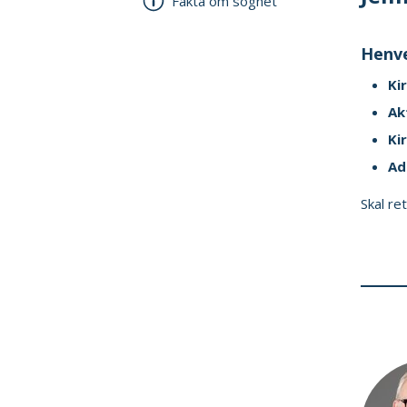
Fakta om sognet
Henve
Ki
Ak
Ki
Ad
Skal re