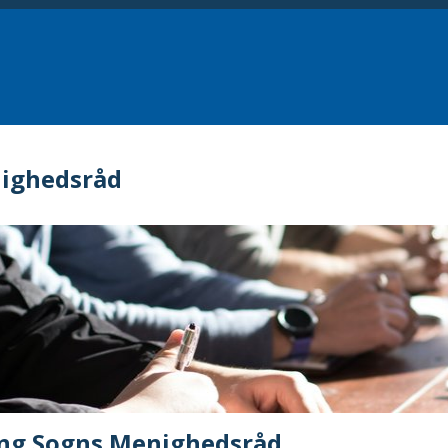
ighedsråd
ling Sogns Menighedsråd