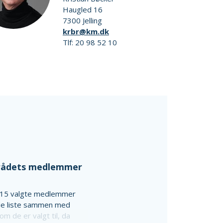
Haugled 16
7300 Jelling
krbr@km.dk
Tlf: 20 98 52 10
dsrådets medlemmer
t 15 valgte medlemmer
nde liste sammen med
m de er valgt til, da