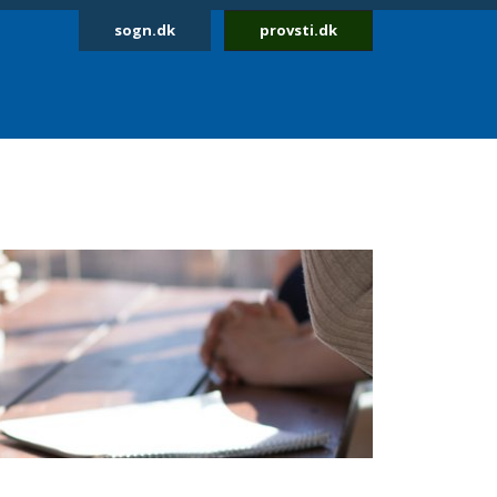
sogn.dk
provsti.dk