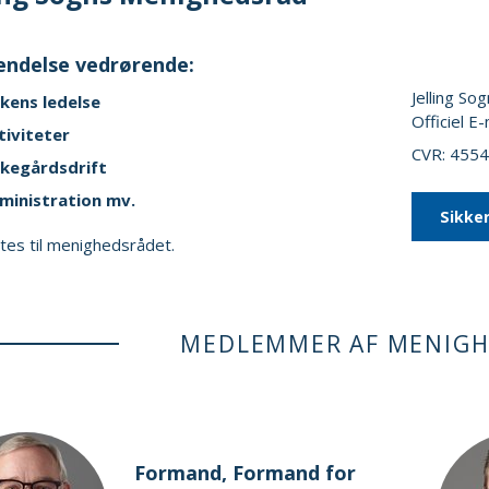
ndelse vedrørende:
Jelling So
rkens ledelse
Officiel E-
tiviteter
CVR: 455
rkegårdsdrift
ministration mv.
Sikke
ttes til menighedsrådet.
MEDLEMMER AF MENIG
Formand, Formand for