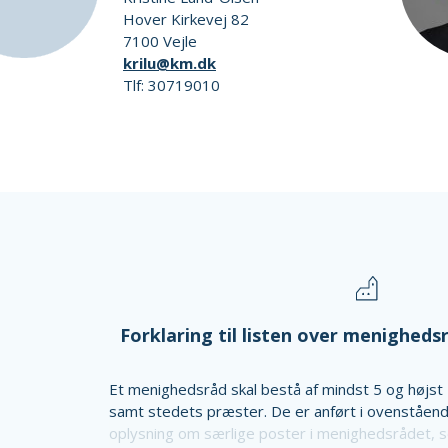
Hover Kirkevej 82
7100 Vejle
krilu@km.dk
Tlf: 30719010
Forklaring til listen over menighe
Et menighedsråd skal bestå af mindst 5 og højs
samt stedets præster. De er anført i ovenståe
oplysning om særlige poster i menighedsrådet, so