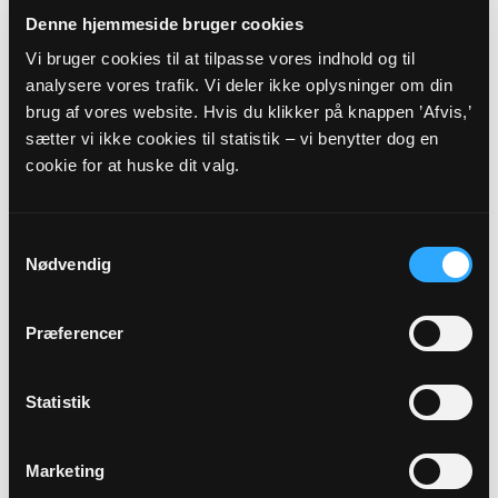
Haugled 16, 7300 Jelling
Denne hjemmeside bruger cookies
KRBR@KM.DK
Tlf: 20 98 52 10
Vi bruger cookies til at tilpasse vores indhold og til
www.jellingkirke.dk
analysere vores trafik. Vi deler ikke oplysninger om din
Sognets officielle E-mail:
brug af vores website. Hvis du klikker på knappen ’Afvis,’
jelling.sogn@km.dk
sætter vi ikke cookies til statistik – vi benytter dog en
cookie for at huske dit valg.
Sikker henvendelse
Samtykkevalg
Nødvendig
Hvis du ønsker at sende os personfølsomme oplysninger
som f.eks. CPR nummer, anbefaler vi, at du laver en sikker
henvendelse.
Præferencer
HENVENDELSE
Statistik
VEDRØRENDE
Marketing
Kirkens ledelse