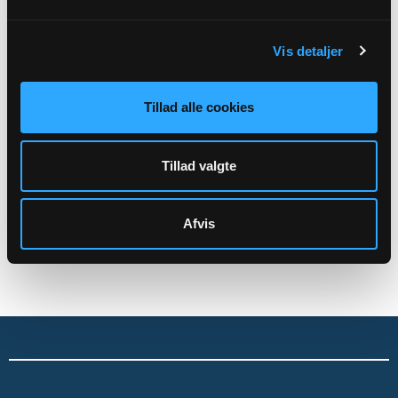
Aktiviteter
Kirkegårdsdrift
Vis detaljer
Administration mv.
Tillad alle cookies
Skal rettes til menighedsrådet:
Jelling Sogns Menighedsråds officiele E-mail:
7905@SOGN.DK
Tillad valgte
CVR: 45540928
Afvis
Sikker henvendelse