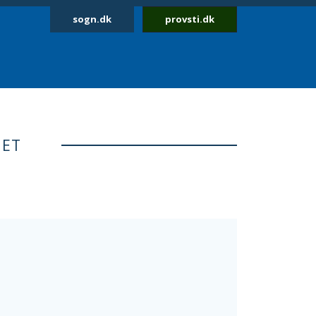
sogn.dk
provsti.dk
NET