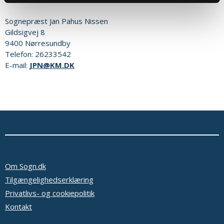
Sognepræst
Jan Pahus Nissen
Gildsigvej 8
9400
Nørresundby
Telefon:
26233542
E-mail:
JPN@KM.DK
Om Sogn.dk
Tilgængelighedserklæring
Privatlivs- og cookiepolitik
Kontakt