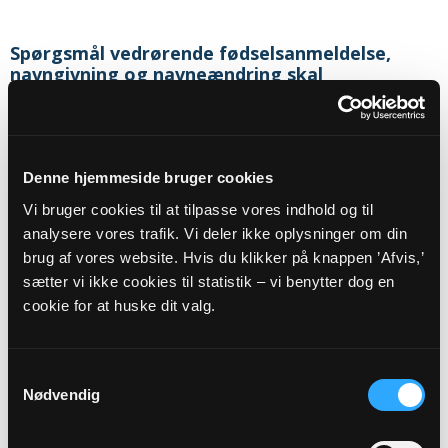
Spørgsmål vedrørende fødselsanmeldelse,
navngivning og navneændring skal
rettes/sendes til:
Sognets officielle email adresse:
hvorup.sogn@km.dk
Denne hjemmeside bruger cookies
Sikker henvendelse
Vi bruger cookies til at tilpasse vores indhold og til
analysere vores trafik. Vi deler ikke oplysninger om din
brug af vores website. Hvis du klikker på knappen ’Afvis,’
sætter vi ikke cookies til statistik – vi benytter dog en
Eller til:
cookie for at huske dit valg.
Sognepræst
Jan Pahus Nissen
Gildsigvej 8
Samtykkevalg
9400
Nørresundby
Nødvendig
Telefon:
26233542
E-mail:
JPN@KM.DK