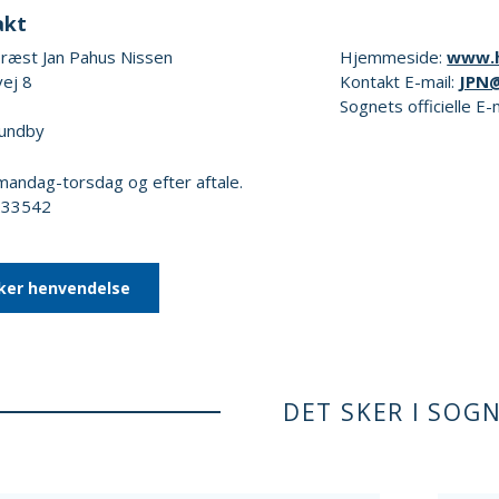
akt
ræst Jan Pahus Nissen
Hjemmeside:
www.h
vej 8
Kontakt E-mail:
JPN
Sognets officielle E-
undby
andag-torsdag og efter aftale.
6233542
ker henvendelse
DET SKER I SOG