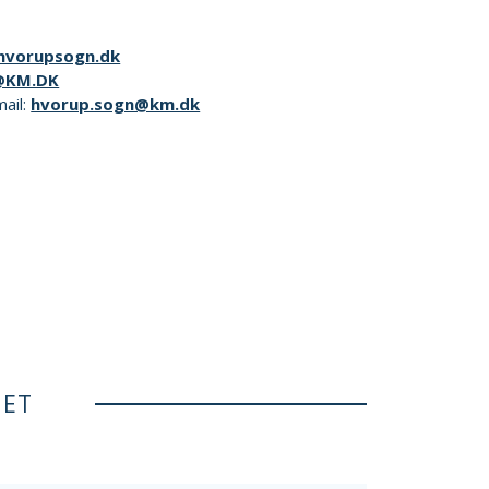
vorupsogn.dk
@KM.DK
mail:
hvorup.sogn@km.dk
NET