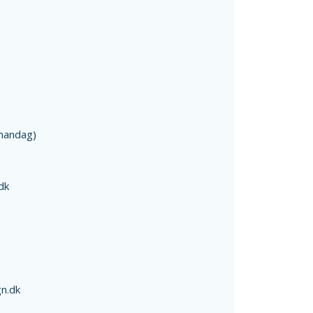
mandag)
dk
n.dk