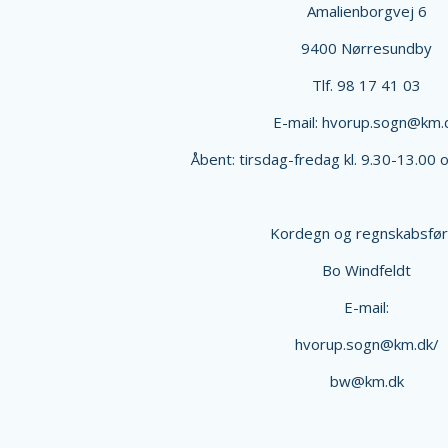
Amalienborgvej 6
9400 Nørresundby
Tlf. 98 17 41 03
E-mail: hvorup.sogn@km.
Åbent: tirsdag-fredag kl. 9.30-13.00 o
Kordegn og regnskabsfør
Bo Windfeldt
E-mail:
hvorup.sogn@km.dk/
bw@km.dk