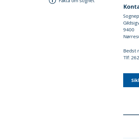
Fakta om sognet
Kont
Sognep
Gildsig
9400
Nørres
Bedst m
Tlf: 2
Sik