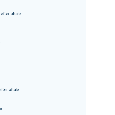
fter aftale
n
fter aftale
or