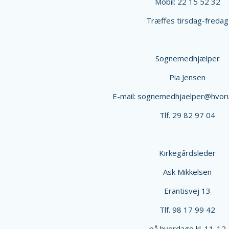
Mobil: 22 15 52 32
Træffes tirsdag-fredag
Sognemedhjælper
Pia Jensen
E-mail: sognemedhjaelper@hvor
Tlf. 29 82 97 04
Kirkegårdsleder
Ask Mikkelsen
Erantisvej 13
Tlf. 98 17 99 42
på hverdage kl. 11-12