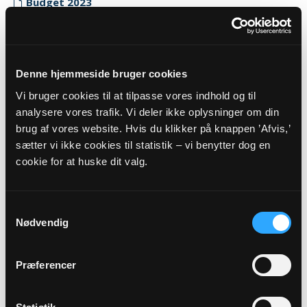
Budget 2023
Myndighedskode: 8516
(CVR-nr. 70375419)
Regnskab 2023
Denne hjemmeside bruger cookies
Myndighedskode: 8516
Vi bruger cookies til at tilpasse vores indhold og til
(CVR-nr. 70375419)
analysere vores trafik. Vi deler ikke oplysninger om din
brug af vores website. Hvis du klikker på knappen ’Afvis,’
Revisor erklæring 2023
sætter vi ikke cookies til statistik – vi benytter dog en
Myndighedskode: 8516
cookie for at huske dit valg.
(CVR-nr. 70375419)
2022
Samtykkevalg
Budget 2022
Nødvendig
Myndighedskode: 8516
(CVR-nr. 70375419)
Præferencer
Regnskab 2022
Myndighedskode: 8516