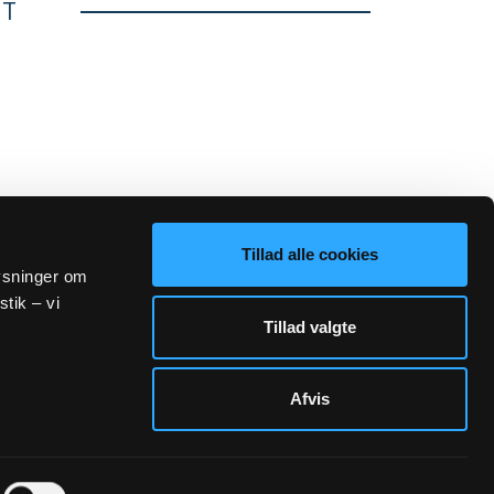
ET
Tillad alle cookies
lysninger om
stik – vi
Tillad valgte
Afvis
Sogn.dk/admin