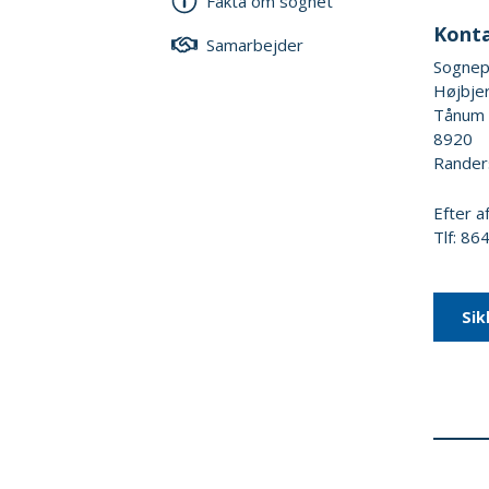
Fakta om sognet
Kont
Samarbejder
Sognep
Højbje
Tånum
8920
Rander
Efter a
Tlf: 8
Sik