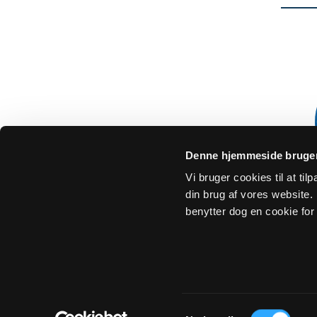
Denne hjemmeside bruger
Vi bruger cookies til at ti
din brug af vores website. H
benytter dog en cookie for 
Om Sogn.dk
Tilgængelighedserklæring
Privatlivs- 
Samtykkevalg