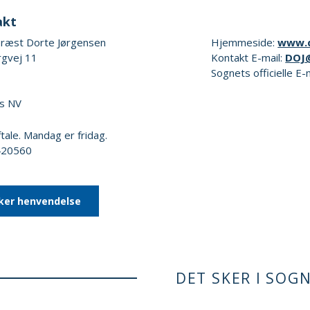
akt
ræst Dorte Jørgensen
Hjemmeside:
www.
rgvej 11
Kontakt E-mail:
DOJ
Sognets officielle E-
s NV
ftale. Mandag er fridag.
6420560
ker henvendelse
DET SKER I SOG