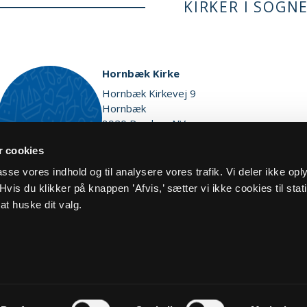
KIRKER I SOGN
Hornbæk Kirke
Hornbæk Kirkevej 9
Hornbæk
8920 Randers NV
Vis på kort
 cookies
lpasse vores indhold og til analysere vores trafik. Vi deler ikke op
vis du klikker på knappen ’Afvis,’ sætter vi ikke cookies til stati
at huske dit valg.
og cookiepolitik
Kontakt