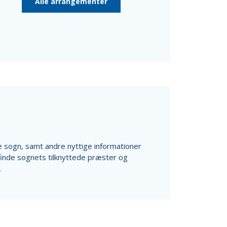
Alle arrangementer
ale sogn, samt andre nyttige informationer
finde sognets tilknyttede præster og
.