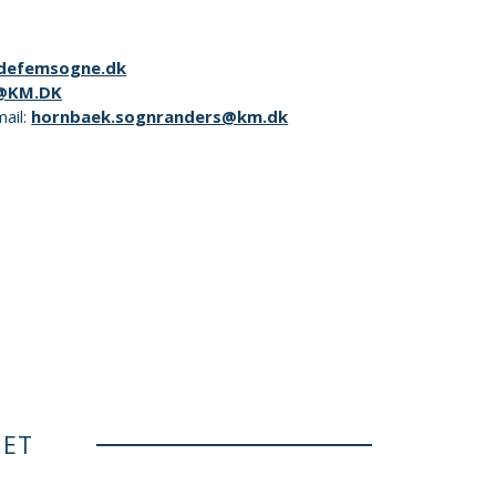
defemsogne.dk
@KM.DK
mail:
hornbaek.sognranders@km.dk
NET