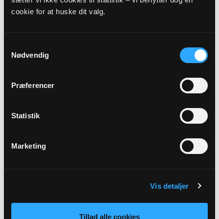
cookie for at huske dit valg.
Præst
Dorte Jørgensen
Samtykkevalg
Nødvendig
Adresse
Hornbæk Kirke,
Hornbæk Kirkevej 9,
Hornbæk,
8920
Randers NV
Præferencer
Beskrivelse
Statistik
Gudstjeneste uden altergang ved sognepræst Dorte
Jørgensen.
Marketing
Tilbage
Vis detaljer
Tillad alle cookies