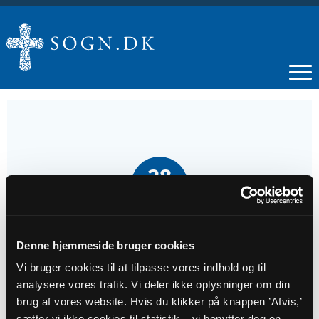
28
JUN
Gudstjeneste i Hornbæk Kirke
Denne hjemmeside bruger cookies
Vi bruger cookies til at tilpasse vores indhold og til
Tidspunkt
analysere vores trafik. Vi deler ikke oplysninger om din
kl. 09:00 - 10:00
brug af vores website. Hvis du klikker på knappen ’Afvis,’
sætter vi ikke cookies til statistik – vi benytter dog en