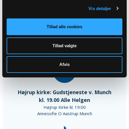
Annesofie O Aastrup Munch
Vis detaljer
Tillad alle cookies
November 2026
Tillad valgte
Afvis
01
NOV
Højrup kirke: Gudstjeneste v. Munch
kl. 19.00 Alle Helgen
Højrup Kirke kl. 19:00
Annesofie O Aastrup Munch