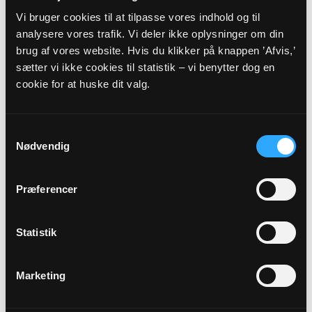
Vi bruger cookies til at tilpasse vores indhold og til
analysere vores trafik. Vi deler ikke oplysninger om din
Højrup kirke: Høstgudstjeneste kl.
brug af vores website. Hvis du klikker på knappen ’Afvis,’
10.30 v. Munch
sætter vi ikke cookies til statistik – vi benytter dog en
Højrup Kirke kl. 10:30
cookie for at huske dit valg.
Annesofie O Aastrup Munch
Samtykkevalg
Nødvendig
Præferencer
18
OKT
Statistik
Højrup kirke: Gudstjeneste v. Munch
Marketing
kl. 19.00
Højrup Kirke kl. 19:00