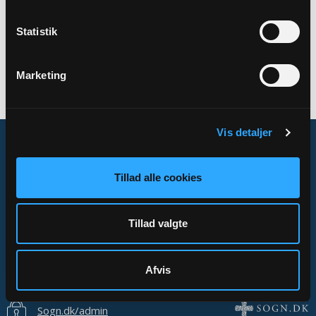
SAMARBEJDER
Statistik
Fælleskrematoriet for Kolding og Fredericia
provstier
Marketing
Kirkernes Hus
Vis detaljer
Tillad alle cookies
Om Sogn.dk
Tilgængelighedserklæring
Tillad valgte
Privatlivs- og cookiepolitik
Kontakt
Afvis
Sogn.dk/admin