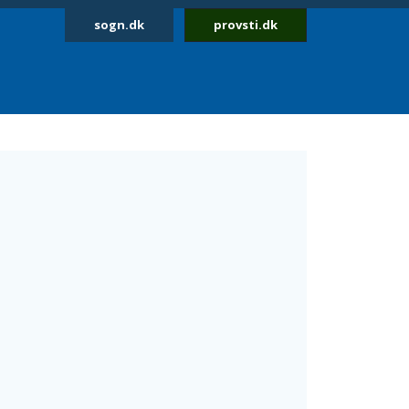
sogn.dk
provsti.dk