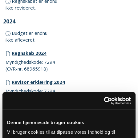
Regnskabet er endnu
ikke revideret.
2024
Budget er endnu
ikke afleveret.
Regnskab 2024
Myndighedskode: 7294
(CVR-nr. 68965918)
Revisor erklæring 2024
Myndighedskode: 7294
(CVR-nr. 68965918)
2023
Budget 2023
Denne hjemmeside bruger cookies
Myndighedskode: 7294
Vi bruger cookies til at tilpasse vores indhold og til
(CVR-nr. 68965918)