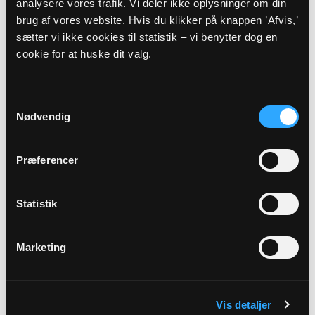
analysere vores trafik. Vi deler ikke oplysninger om din
brug af vores website. Hvis du klikker på knappen ’Afvis,’
Regnskab 2023
sætter vi ikke cookies til statistik – vi benytter dog en
Myndighedskode: 7294
cookie for at huske dit valg.
(CVR-nr. 68965918)
Revisor erklæring 2023
Samtykkevalg
Myndighedskode: 7294
Nødvendig
(CVR-nr. 68965918)
Præferencer
2022
Budget 2022
Statistik
Myndighedskode: 7294
(CVR-nr. 68965918)
Marketing
Regnskab 2022
Myndighedskode: 7294
(CVR-nr. 68965918)
Vis detaljer