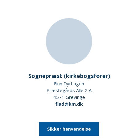
Sognepræst (kirkebogsfører)
Finn Dyrhagen
Præstegårds Allé 2 A
4571 Grevinge
fiad@km.dk
Sikker henvendelse