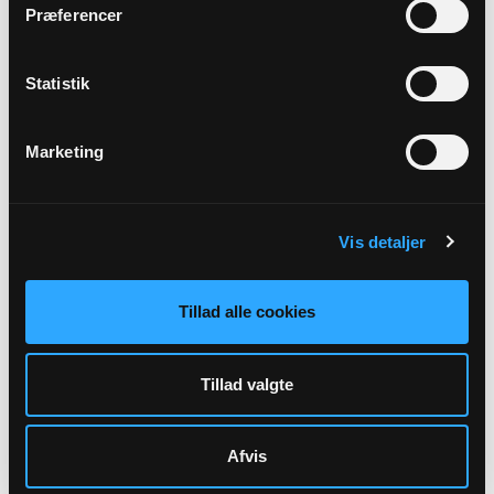
Præferencer
SEP
Aftensang i Grædstrup kirke v.
Statistik
Anna-Johanne Brorson
Grædstrup Kirke kl. 19:00 - 20:00
Marketing
Anna-Johanne Stæhr Brorson
Vis detaljer
Tillad alle cookies
Oktober 2026
Tillad valgte
04
OKT
Afvis