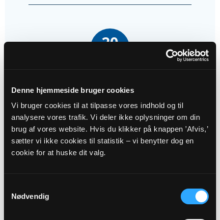
20
SEP
Familie-høstgudstjeneste i Sønder
Denne hjemmeside bruger cookies
Vissing kirke v. Anna-Johanne
Vi bruger cookies til at tilpasse vores indhold og til
Brorson
analysere vores trafik. Vi deler ikke oplysninger om din
Sønder Vissing Kirke kl. 11:00 - 12:00
brug af vores website. Hvis du klikker på knappen ’Afvis,’
Anna-Johanne Stæhr Brorson
sætter vi ikke cookies til statistik – vi benytter dog en
cookie for at huske dit valg.
Samtykkevalg
Nødvendig
29