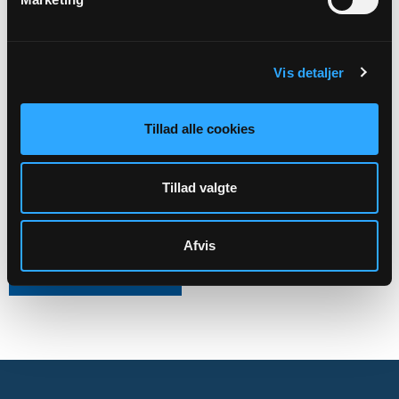
Kirkens ledelse
Aktiviteter
Vis detaljer
Kirkegårdsdrift
Administration mv.
Tillad alle cookies
Skal rettes til menighedsrådet:
Tillad valgte
Fejø Sogns Menighedsråds officiele E-mail:
7667@SOGN.DK
CVR: 61332316
Afvis
Sikker henvendelse