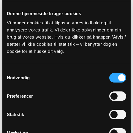
Storemosevej 109, 4944 Fejø
domi@km.dk
Denne hjemmeside bruger cookies
Tlf: 28515047
Vi bruger cookies til at tilpasse vores indhold og til
Fredag fri.
analysere vores trafik. Vi deler ikke oplysninger om din
brug af vores website. Hvis du klikker på knappen ’Afvis,’
Sognets officielle E-mail:
sætter vi ikke cookies til statistik – vi benytter dog en
fejoe.sogn@km.dk
cookie for at huske dit valg.
Sikker henvendelse
Samtykkevalg
Nødvendig
Hvis du ønsker at sende os personfølsomme oplysninger
som f.eks. CPR nummer, anbefaler vi, at du laver en sikker
Præferencer
henvendelse.
Statistik
HENVENDELSE
VEDRØRENDE
Marketing