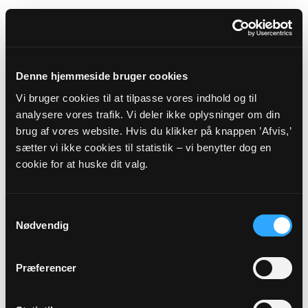
Spørgsmål vedrørende fødselsanmeldelse,
navngivning og navneændring skal
rettes/sendes til:
Denne hjemmeside bruger cookies
Sognet ligger i den del af Sønderjylland, hvor der gælder
Vi bruger cookies til at tilpasse vores indhold og til
særlige regler vedrørende civilregistreringen.
analysere vores trafik. Vi deler ikke oplysninger om din
Se nærmere herom på
www.personregistrering.dk
.
Aabenraa Kommune
brug af vores website. Hvis du klikker på knappen ’Afvis,’
Rådhuset
sætter vi ikke cookies til statistik – vi benytter dog en
Skelbækvej 2
cookie for at huske dit valg.
6200
Aabenraa
Hjemmeside:
https://aabenraa.dk/
Samtykkevalg
Nødvendig
Dog skal eventuelle spørgsmål vedrørende
faderskab rettes til:
Præferencer
Hjemmeside:
Familieretshuset